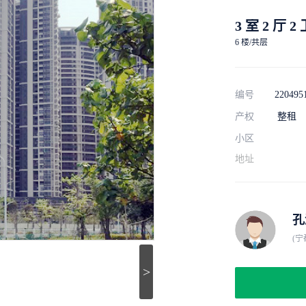
3 室 2 厅 2
6 楼/共层
编号
220495
产权
整租
小区
地址
孔
(
>