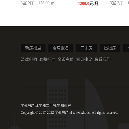
3室 2厅
128.00 ㎡
3室 2厅
1200.0
元/月
新房楼盘
看房报名
二手房
出租房
法律申明
套餐标准
金币充值
意见建议
联系我们
宁都房产网,宁都二手房,宁都租房
Copyright © 2017-2022 宁都房产网 www.xhbt.cn All rights reserved.