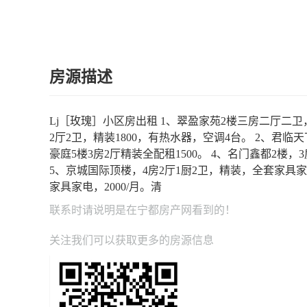
房源描述
Lj［玫瑰］小区房出租 1、翠盈家苑2楼三房二厅二卫
2厅2卫，精装1800，有热水器，空调4台。 2、君临天
豪庭5楼3房2厅精装全配租1500。 4、名门鑫都2楼，
5、京城国际顶楼，4房2厅1厨2卫，精装，全套家具家电
家具家电，2000/月。清
联系时请说明是在
宁都房产网
看到的！
关注我们可以获取更多的房源信息