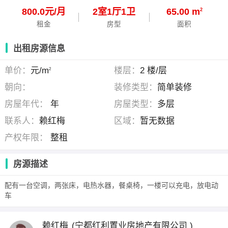
800.0元/月
2
室
1
厅
1
卫
65.00 m
2
租金
房型
面积
出租房源信息
单价：
元/m
楼层：
2 楼/层
2
朝向：
装修类型：
简单装修
房屋年代：
年
房屋类型：
多层
联系人：
赖红梅
区域：
暂无数据
产权年限：
整租
房源描述
配有一台空调，两张床，电热水器，餐桌椅，一楼可以充电，放电动
车
赖红梅
(宁都红利置业房地产有限公司 )